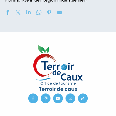
Flohmärkte in der Region finden Sie hier!
Marché nocturne
Concours de châteaux de sable
Soirée contée « Soir des Ombres » avec la compagni
2eme nuit des étoiles
Exposition de peinture : Elisabeth Haloo Joye et Franç
Exposition de peinture - Karine Duriez
Exposition : Bénédicte, Cédric & René Vardon
[Exposition] Peinture comme photo, photo comme pe
Stage de natation 2026
Office de tourisme
Exposition : au jardin potager
Terroir de caux
Marche douce et botanique
Concerts à l'Envers du Croco