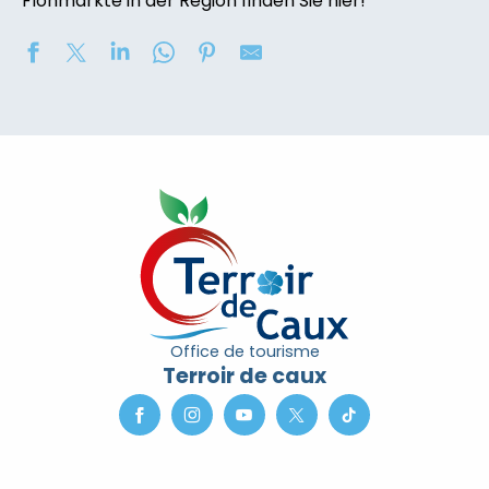
Flohmärkte in der Region finden Sie hier!
Marché nocturne
Concours de châteaux de sable
Soirée contée « Soir des Ombres » avec la compagni
2eme nuit des étoiles
Exposition de peinture : Elisabeth Haloo Joye et Franç
Exposition de peinture - Karine Duriez
Exposition : Bénédicte, Cédric & René Vardon
[Exposition] Peinture comme photo, photo comme pe
Stage de natation 2026
Office de tourisme
Exposition : au jardin potager
Terroir de caux
Marche douce et botanique
Concerts à l'Envers du Croco