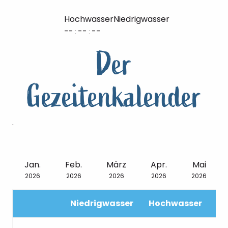
Hochwasser
Niedrigwasser
--
--
--
:
:
Der
Gezeitenkalender
.
Jan.
Feb.
März
Apr.
Mai
2026
2026
2026
2026
2026
Niedrigwasser
Hochwasser
N