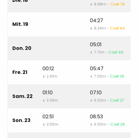
Die. 18
8.88m -
Coef 78
⬆
⬇
04:27
1
Mit. 19
8.34m -
Coef 64
⬆
⬇
05:01
1
Don. 20
7.71m -
Coef 49
⬆
⬇
00:12
05:47
1
Fre. 21
2.91m
7.05m -
Coef 36
⬇
⬆
⬇
01:10
07:10
1
Sam. 22
3.39m
6.53m -
Coef 27
⬇
⬆
⬇
02:51
08:53
1
Son. 23
3.55m
6.55m -
Coef 28
⬇
⬆
⬇