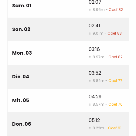
02:07
0
Sam. 01
8.96m -
Coef 82
⬆
⬇
02:41
0
Son. 02
9.01m -
Coef 83
⬆
⬇
03:16
1
Mon. 03
8.97m -
Coef 82
⬆
⬇
03:52
1
Die. 04
8.82m -
Coef 77
⬆
⬇
04:29
1
Mit. 05
8.57m -
Coef 70
⬆
⬇
05:12
1
Don. 06
8.22m -
Coef 61
⬆
⬇