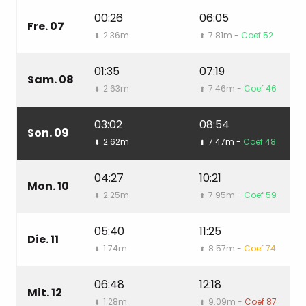
00:26
06:05
1
Fre. 07
2.36m
7.81m -
Coef 52
⬇
⬆
⬇
01:35
07:19
1
Sam. 08
2.63m
7.46m -
Coef 46
⬇
⬆
⬇
03:02
08:54
1
Son. 09
2.62m
7.47m -
Coef 48
⬇
⬆
⬇
04:27
10:21
1
Mon. 10
2.25m
7.95m -
Coef 59
⬇
⬆
⬇
05:40
11:25
1
Die. 11
1.74m
8.57m -
Coef 74
⬇
⬆
⬇
06:48
12:18
1
Mit. 12
1.28m
9.09m -
Coef 87
⬇
⬆
⬇