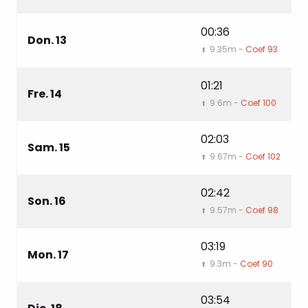
00:36
0
Don. 13
9.35m -
Coef 93
⬆
⬇
01:21
0
Fre. 14
9.6m -
Coef 100
⬆
⬇
02:03
0
Sam. 15
9.67m -
Coef 102
⬆
⬇
02:42
0
Son. 16
9.57m -
Coef 98
⬆
⬇
03:19
1
Mon. 17
9.3m -
Coef 90
⬆
⬇
03:54
1