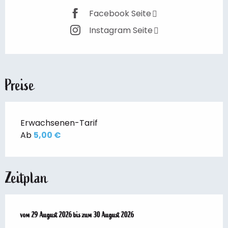
Facebook Seite
Instagram Seite
Preise
Erwachsenen-Tarif
Ab
5,00 €
Zeitplan
vom
vom
29 August 2026
29 August 2026
bis zum
bis zum
30 August 2026
30 August 2026