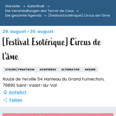
Starseite
Aufenthalt
Aller
Die Veranstaltungen des Terroir de Caux
Die gesamte’Agenda
[Festival Esotérique] Circus de l'âme
au
contenu
principal
29. august > 30. august
[Festival Esotérique] Circus de
l'âme
ATELIER / PRAKTIKUM
KONFERENZ
ALTERNATIVE
ANDERE
Route de Yerville 54 Hameau du Grand Fumechon,
76890 Saint-Vaast-du-Val
Anfahrt
Teilen