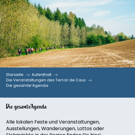
Aller
au
contenu
principal
Starseite
Aufenthalt
Die Veranstaltungen des Terroir de Caux
Die gesamte’Agenda
Die gesamte’Agenda
Alle lokalen Feste und Veranstaltungen,
Ausstellungen, Wanderungen, Lottos oder