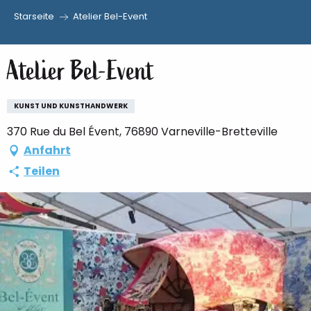
Starseite
Atelier Bel-Event
Aller
au
Atelier Bel-Event
contenu
principal
KUNST UND KUNSTHANDWERK
370 Rue du Bel Évent, 76890 Varneville-Bretteville
Anfahrt
Teilen