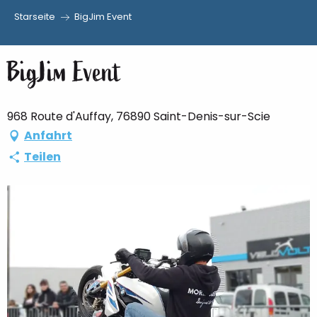
Starseite
BigJim Event
Aller
au
BigJim Event
contenu
principal
968 Route d'Auffay, 76890 Saint-Denis-sur-Scie
Anfahrt
Teilen