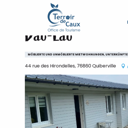
Starseite
Dao-Lao
Aller
au
contenu
Dao-Lao
principal
MÖBLIERTE UND UNMÖBLIERTE MIETWOHNUNGEN, UNTERKÜNFTE
44 rue des Hirondelles, 76860 Quiberville