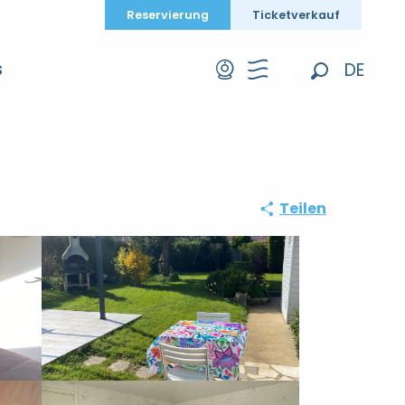
Reservierung
Ticketverkauf
DE
S
Suche
FR
EN
Teilen