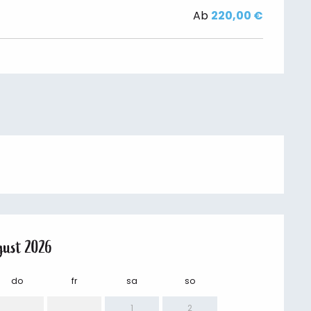
Ab
220,00 €
gust 2026
do
fr
sa
so
mo
1
2