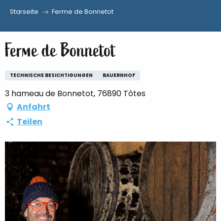
Starseite
Ferme de Bonnetot
Aller
au
Ferme de Bonnetot
contenu
principal
TECHNISCHE BESICHTIGUNGEN
BAUERNHOF
3 hameau de Bonnetot, 76890 Tôtes
Anfahrt
Teilen