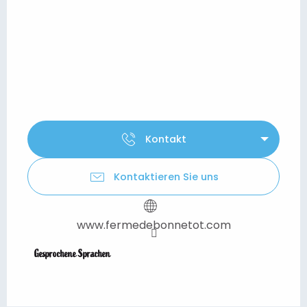
Kontakt
Kontaktieren Sie uns
www.fermedebonnetot.com
Gesprochene Sprachen
Gesprochene Sprachen