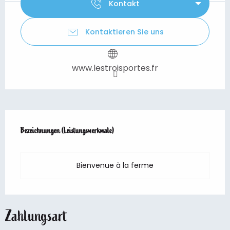
Kontakt
Kontaktieren Sie uns
www.lestroisportes.fr
Leistungensmöglichkeiten
Bezeichnungen (Leistungsmerkmale)
Bezeichnungen (Leistungsmerkmale)
Bienvenue à la ferme
Zahlungsart