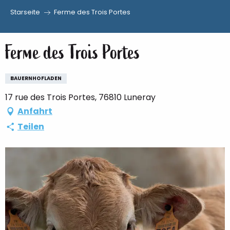
Starseite
Ferme des Trois Portes
Aller
au
Ferme des Trois Portes
contenu
principal
BAUERNHOFLADEN
17 rue des Trois Portes, 76810 Luneray
Anfahrt
Teilen