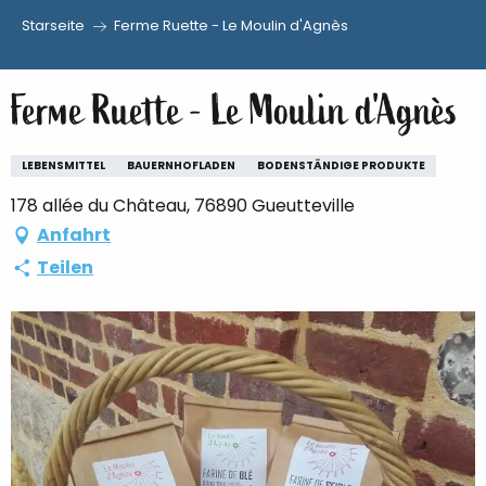
Starseite
Ferme Ruette - Le Moulin d'Agnès
Aller
au
Ferme Ruette - Le Moulin d'Agnès
contenu
principal
LEBENSMITTEL
BAUERNHOFLADEN
BODENSTÄNDIGE PRODUKTE
178 allée du Château, 76890 Gueutteville
Anfahrt
Teilen