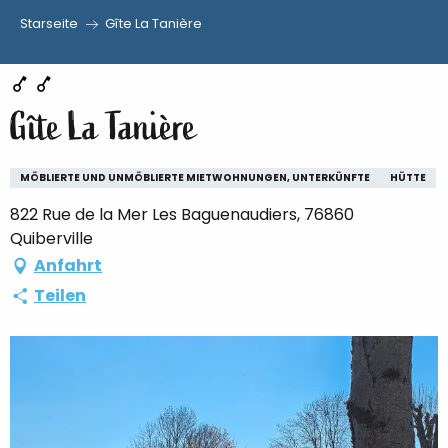
Starseite
Gîte La Tanière
Aller
au
contenu
Gîte La Tanière
principal
MÖBLIERTE UND UNMÖBLIERTE MIETWOHNUNGEN, UNTERKÜNFTE
HÜTTE
822 Rue de la Mer Les Baguenaudiers, 76860
Quiberville
Anfahrt
Teilen