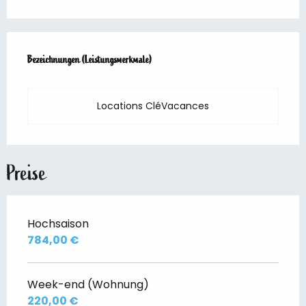
Leistungensmöglichkeiten
Bezeichnungen (Leistungsmerkmale)
Bezeichnungen (Leistungsmerkmale)
Locations CléVacances
Preise
Hochsaison
784,00 €
Week-end (Wohnung)
220,00 €