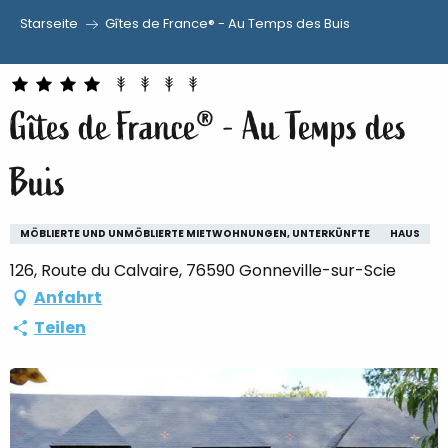
Starseite
Gîtes de France® - Au Temps des Buis
Aller
au
contenu
Gîtes de France® - Au Temps des
principal
Buis
MÖBLIERTE UND UNMÖBLIERTE MIETWOHNUNGEN, UNTERKÜNFTE
HAUS
126, Route du Calvaire, 76590 Gonneville-sur-Scie
Anfahrt
Teilen