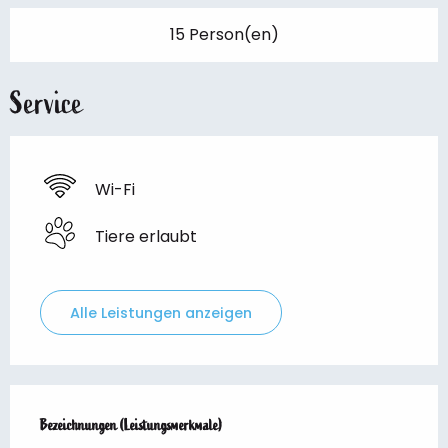
15 Person(en)
Service
Wi-Fi
Tiere erlaubt
Alle Leistungen anzeigen
Leistungensmöglichkeiten
Bezeichnungen (Leistungsmerkmale)
Bezeichnungen (Leistungsmerkmale)