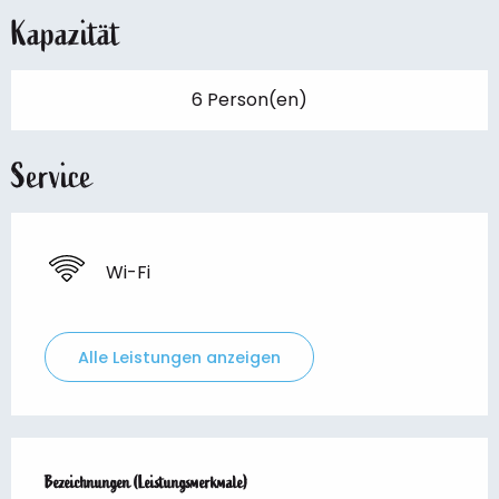
Kapazität
6 Person(en)
Service
Wi-Fi
Alle Leistungen anzeigen
Leistungensmöglichkeiten
Bezeichnungen (Leistungsmerkmale)
Bezeichnungen (Leistungsmerkmale)