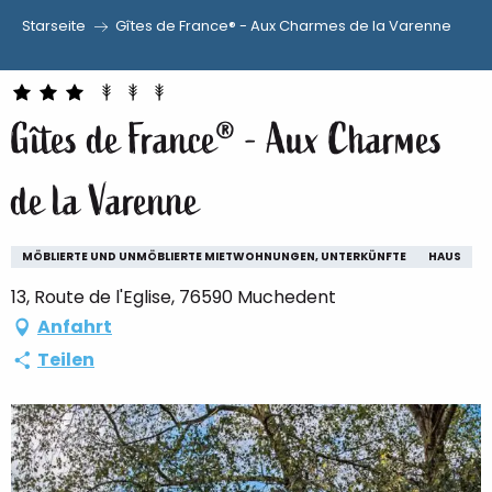
Starseite
Gîtes de France® - Aux Charmes de la Varenne
Aller
au
contenu
Gîtes de France® - Aux Charmes
principal
de la Varenne
MÖBLIERTE UND UNMÖBLIERTE MIETWOHNUNGEN, UNTERKÜNFTE
HAUS
13, Route de l'Eglise, 76590 Muchedent
Anfahrt
Teilen