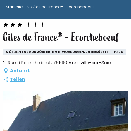
Starseite
Gîtes de France® - Ecorcheboeuf
Aller
au
contenu
Gîtes de France® - Ecorcheboeuf
principal
MÖBLIERTE UND UNMÖBLIERTE MIETWOHNUNGEN, UNTERKÜNFTE
HAUS
2, Rue d'Ecorchebeuf, 76590 Anneville-sur-Scie
Anfahrt
Teilen