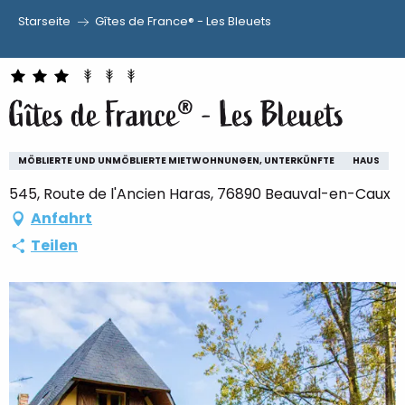
Starseite
Gîtes de France® - Les Bleuets
Aller
au
contenu
Gîtes de France® - Les Bleuets
principal
MÖBLIERTE UND UNMÖBLIERTE MIETWOHNUNGEN, UNTERKÜNFTE
HAUS
545, Route de l'Ancien Haras, 76890 Beauval-en-Caux
Anfahrt
Teilen