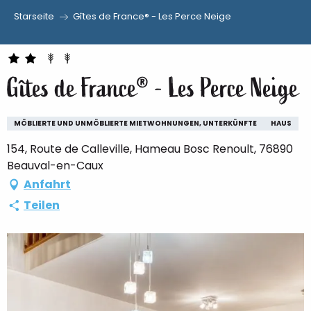
Starseite
Gîtes de France® - Les Perce Neige
Aller
au
contenu
Gîtes de France® - Les Perce Neige
principal
MÖBLIERTE UND UNMÖBLIERTE MIETWOHNUNGEN, UNTERKÜNFTE
HAUS
154, Route de Calleville, Hameau Bosc Renoult, 76890
Beauval-en-Caux
Anfahrt
Teilen