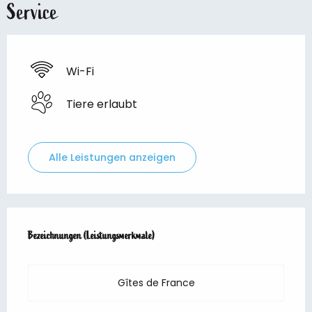
Service
Wi-Fi
Tiere erlaubt
Alle Leistungen anzeigen
Leistungensmöglichkeiten
Bezeichnungen (Leistungsmerkmale)
Bezeichnungen (Leistungsmerkmale)
Gîtes de France