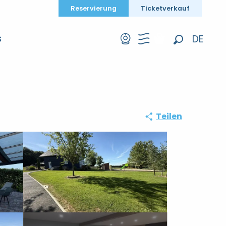
Reservierung
Ticketverkauf
DE
S
Suche
FR
EN
Teilen