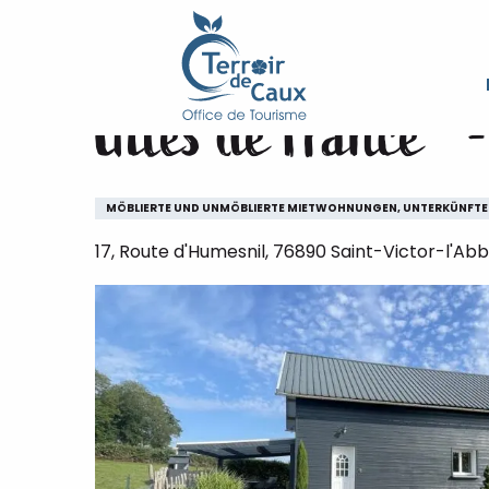
Starseite
Gîtes de France® - l'Humesnil
Aller
au
contenu
Gîtes de France® -
principal
MÖBLIERTE UND UNMÖBLIERTE MIETWOHNUNGEN, UNTERKÜNFTE
17, Route d'Humesnil, 76890 Saint-Victor-l'Ab