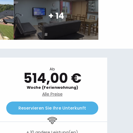
+ 14
Öffnungszeiten & Kontaktdaten
Ab
514,00 €
Woche (Ferienwohnung)
Alle Preise
Reservieren Sie Ihre Unterkunft
Wi-Fi
+ 10 andere Leistung(en)