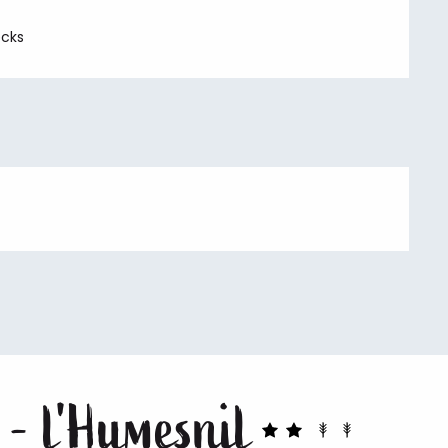
ecks
 - l'Humesnil