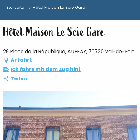
Starseite
Hôtel Maison Le Scie Gare
Aller
au
Hôtel Maison Le Scie Gare
contenu
principal
29 Place de la République, AUFFAY, 76720 Val-de-Scie
Anfahrt
Ich fahre mit dem Zug hin!
Teilen