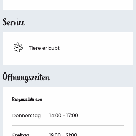
Service
Tiere erlaubt
Öffnungszeiten
Das ganze Jahr über
Das ganze Jahr über
Donnerstag
14:00 - 17:00
Freitag
19:00 - 21:00