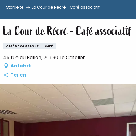
Starseite
La Cour de Récré - Café associatif
Aller
au
La Cour de Récré - Café associatif
contenu
principal
CAFÉ DE CAMPAGNE
CAFÉ
45 rue du Ballon, 76590 Le Catelier
Anfahrt
Teilen