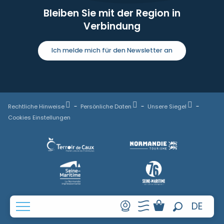
Bleiben Sie mit der Region in
Verbindung
Ich melde mich für den Newsletter an
Rechtliche Hinweise
Persönliche Daten
Unsere Siegel
Cookies Einstellungen
FR
DE
Suche