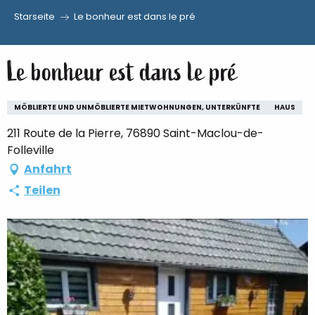
Starseite
Le bonheur est dans le pré
Aller
au
Le bonheur est dans le pré
contenu
principal
MÖBLIERTE UND UNMÖBLIERTE MIETWOHNUNGEN, UNTERKÜNFTE
HAUS
211 Route de la Pierre, 76890 Saint-Maclou-de-
Folleville
Anfahrt
Teilen