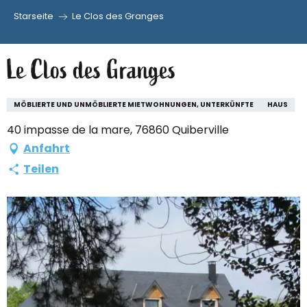
Starseite
Le Clos des Granges
Aller
au
Le Clos des Granges
contenu
principal
MÖBLIERTE UND UNMÖBLIERTE MIETWOHNUNGEN, UNTERKÜNFTE
HAUS
40 impasse de la mare, 76860 Quiberville
Anfahrt
Teilen