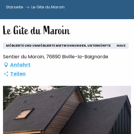
Starseite
Le Gite du Maroin
Aller
au
Le Gite du Maroin
contenu
principal
MÖBLIERTE UND UNMÖBLIERTE MIETWOHNUNGEN, UNTERKÜNFTE
HAUS
Sentier du Maroin, 76890 Biville-la-Baignarde
Anfahrt
Teilen