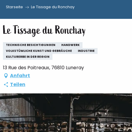
Starseite
Le Tissage du Ronchay
Aller
au
Le Tissage du Ronchay
contenu
principal
TECHNISCHE BESICHTIGUNGEN
HANDWERK
VOLKSTÜMLICHE KUNST UND GEBRÄUCHE
INDUSTRIE
KULTURERBE IN DER REGION
13 Rue des Poitreaux, 76810 Luneray
Anfahrt
Teilen