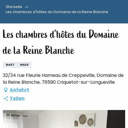
Starseite
Aller
Les chambres d'hôtes du Domaine de la Reine Blanche
au
contenu
Les chambres d'hôtes du Domaine
principal
de la Reine Blanche
GAST
HAUS
32/34 rue Fleurie Hameau de Creppeville, Domaine de
la Reine Blanche, 76590 Criquetot-sur-Longueville
Anfahrt
Teilen