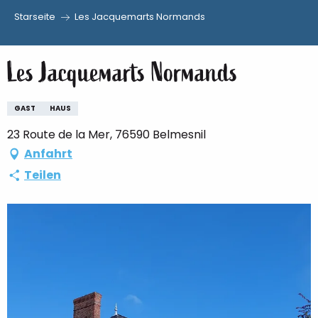
Starseite
Les Jacquemarts Normands
Aller
au
Les Jacquemarts Normands
contenu
principal
GAST
HAUS
23 Route de la Mer, 76590 Belmesnil
Anfahrt
Teilen