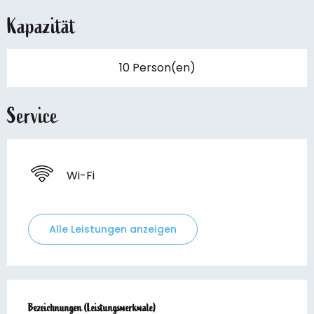
Kapazität
10 Person(en)
Service
Wi-Fi
Alle Leistungen anzeigen
Leistungensmöglichkeiten
Bezeichnungen (Leistungsmerkmale)
Bezeichnungen (Leistungsmerkmale)