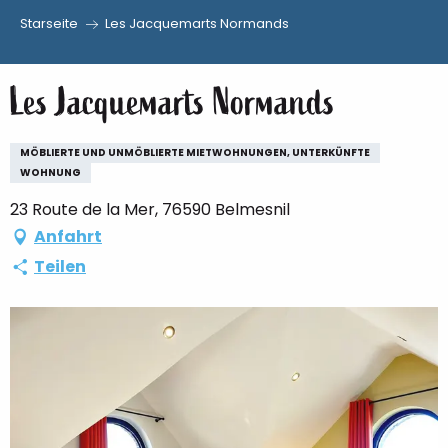
Starseite
Les Jacquemarts Normands
Aller
au
Les Jacquemarts Normands
contenu
principal
MÖBLIERTE UND UNMÖBLIERTE MIETWOHNUNGEN, UNTERKÜNFTE
WOHNUNG
23 Route de la Mer, 76590 Belmesnil
Anfahrt
Teilen