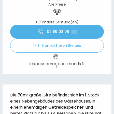
Alle Preise
Wi-Fi
+ 7 andere Leistung(en)
07 86 02 06
▒▒
Kontaktieren Sie uns
lesjacquemartsnormands.fr
Beschreibung
Die 70m² große Gîte befindet sich im 1. Stock 
eines Nebengebäudes des Gästehauses, in 
einem ehemaligen Getreidespeicher, und 
bietet Platz für bis zu 4 Personen. Die Gîte hat 