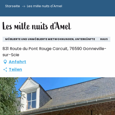
Starseite
Les mille nuits d'Amel
Aller
au
Les mille nuits d'Amel
contenu
principal
MÖBLIERTE UND UNMÖBLIERTE MIETWOHNUNGEN, UNTERKÜNFTE
HAUS
831 Route du Pont Rouge Carcuit, 76590 Gonneville-
sur-Scie
Anfahrt
Teilen