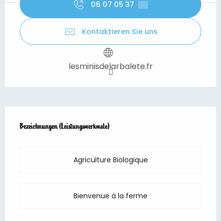
06 07 05 37
▒▒
Kontaktieren Sie uns
lesminisdelarbalete.fr
Leistungensmöglichkeiten
Bezeichnungen (Leistungsmerkmale)
Bezeichnungen (Leistungsmerkmale)
Agriculture Biologique
Bienvenue à la ferme