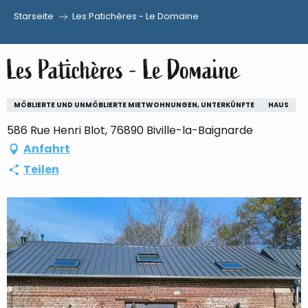
Starseite
Les Patichères - Le Domaine
Aller
au
Les Patichères - Le Domaine
contenu
principal
MÖBLIERTE UND UNMÖBLIERTE MIETWOHNUNGEN, UNTERKÜNFTE
HAUS
586 Rue Henri Blot, 76890 Biville-la-Baignarde
Anfahrt
Teilen