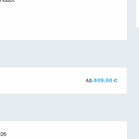
erlaubt
Ab
609,00 €
026