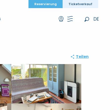
Reservierung
Ticketverkauf
DE
S
Suche
FR
EN
Teilen