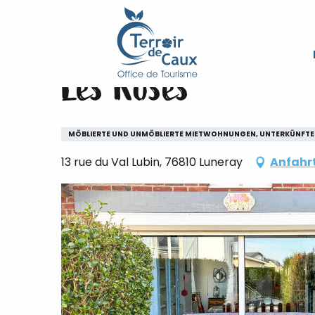
Starseite
Les Roses
Aller
au
contenu
Les Roses
principal
MÖBLIERTE UND UNMÖBLIERTE MIETWOHNUNGEN, UNTERKÜNFTE
13 rue du Val Lubin, 76810 Luneray
Anfahr