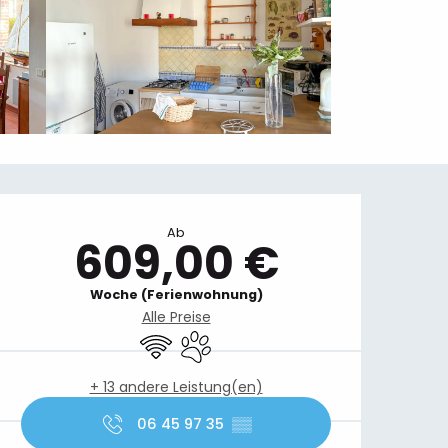
Öffnungszeiten & Kontaktdaten
Ab
609,00 €
Woche (Ferienwohnung)
Alle Preise
Wi-Fi
Tiere erlaubt
+ 13 andere Leistung(en)
06 45 97 35
▒▒