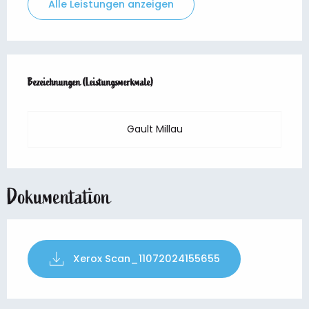
Alle Leistungen anzeigen
Leistungensmöglichkeiten
Bezeichnungen (Leistungsmerkmale)
Bezeichnungen (Leistungsmerkmale)
Gault Millau
Dokumentation
Xerox Scan_11072024155655