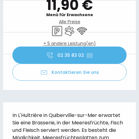
11,90 €
Menü für Erwachsene
Alle Preise
Parkplatz
Tiere erlaubt
Wi-Fi
+ 5 andere Leistung(en)
02 35 83 02
▒▒
Kontaktieren Sie uns
Beschreibung
In L'Huîtrière in Quiberville-sur-Mer erwartet 
Sie eine Brasserie, in der Meeresfrüchte, Fisch 
und Fleisch serviert werden. Es besteht die 
Möglichkeit, Meeresfrüchteplatten zum 