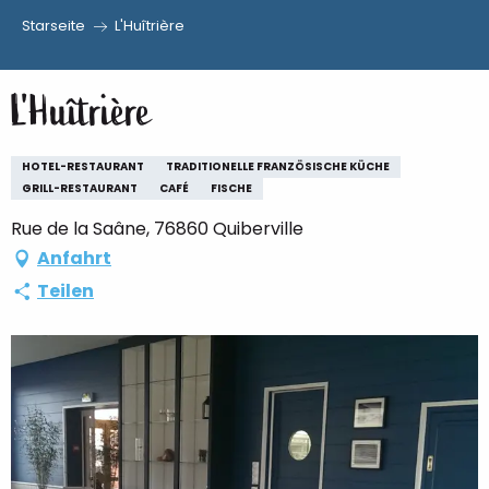
Starseite
L'Huîtrière
Aller
au
L'Huîtrière
contenu
principal
HOTEL-RESTAURANT
TRADITIONELLE FRANZÖSISCHE KÜCHE
GRILL-RESTAURANT
CAFÉ
FISCHE
Rue de la Saâne, 76860 Quiberville
Anfahrt
Teilen