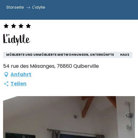
Starseite
L'idylle
Aller
au
contenu
L'idylle
principal
MÖBLIERTE UND UNMÖBLIERTE MIETWOHNUNGEN, UNTERKÜNFTE
HAUS
54 rue des Mésanges, 76860 Quiberville
Anfahrt
Teilen