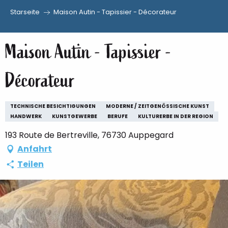
Starseite
Maison Autin - Tapissier - Décorateur
Aller
au
Maison Autin - Tapissier -
contenu
principal
Décorateur
TECHNISCHE BESICHTIGUNGEN
MODERNE / ZEITGENÖSSISCHE KUNST
HANDWERK
KUNSTGEWERBE
BERUFE
KULTURERBE IN DER REGION
193 Route de Bertreville, 76730 Auppegard
Anfahrt
Teilen