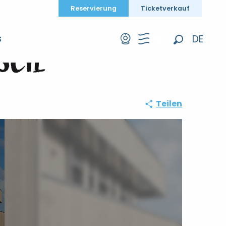
Reservierung
Ticketverkauf
DE
S
ISCIE
Suche
FR
EN
Teilen