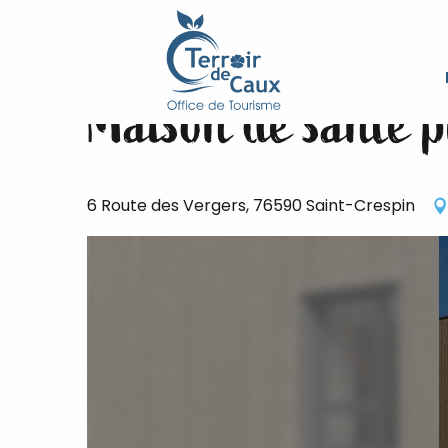
Starseite
Maison de santé pluridisciplinaire MEDISCI
Aller
au
contenu
Maison de santé p
principal
6 Route des Vergers, 76590 Saint-Crespin