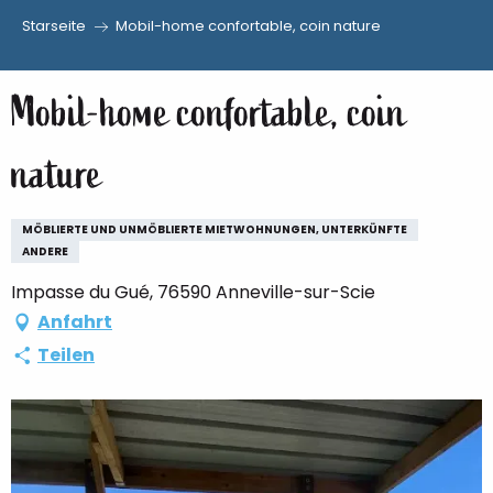
Starseite
Mobil-home confortable, coin nature
Aller
au
Mobil-home confortable, coin
contenu
principal
nature
MÖBLIERTE UND UNMÖBLIERTE MIETWOHNUNGEN, UNTERKÜNFTE
ANDERE
Impasse du Gué, 76590 Anneville-sur-Scie
Anfahrt
Teilen