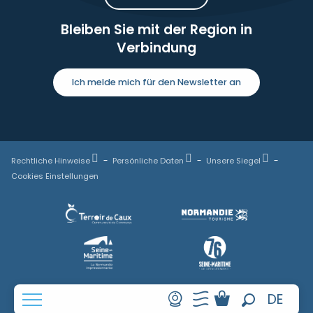
Bleiben Sie mit der Region in
Verbindung
Ich melde mich für den Newsletter an
Rechtliche Hinweise
Persönliche Daten
Unsere Siegel
Cookies Einstellungen
FR
DE