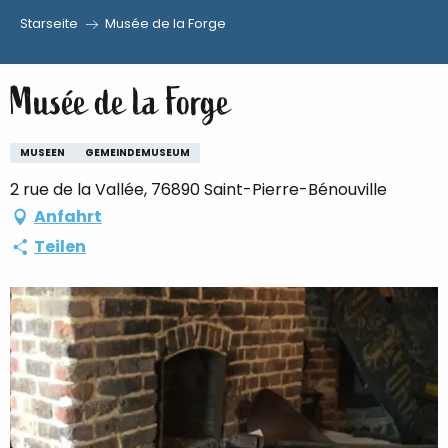
Starseite
Musée de la Forge
Aller
au
Musée de la Forge
contenu
principal
MUSEEN
GEMEINDEMUSEUM
2 rue de la Vallée, 76890 Saint-Pierre-Bénouville
Anfahrt
Teilen