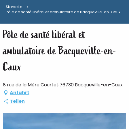
Starseite
Aller
Pôle de santé libéral et ambulatoire de Bacqueville-en-Caux
au
contenu
Pôle de santé libéral et
principal
ambulatoire de Bacqueville-en-
Caux
8 rue de la Mère Courtel, 76730 Bacqueville-en-Caux
Anfahrt
Teilen