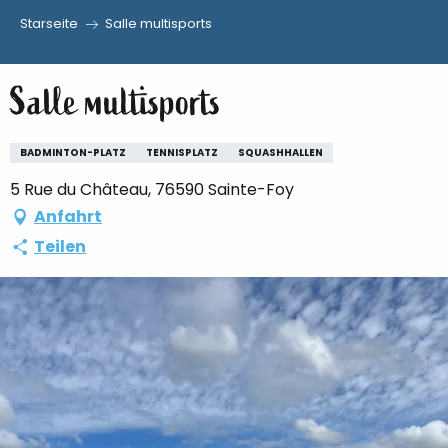
Starseite
Salle multisports
Aller
au
Salle multisports
contenu
principal
BADMINTON-PLATZ
TENNISPLATZ
SQUASHHALLEN
5 Rue du Château, 76590 Sainte-Foy
Anfahrt
Teilen