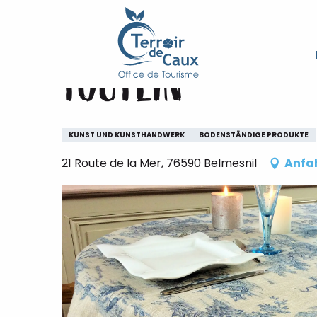
Starseite
TOUTLIN
Aller
au
contenu
TOUTLIN
principal
KUNST UND KUNSTHANDWERK
BODENSTÄNDIGE PRODUKTE
21 Route de la Mer, 76590 Belmesnil
Anfa