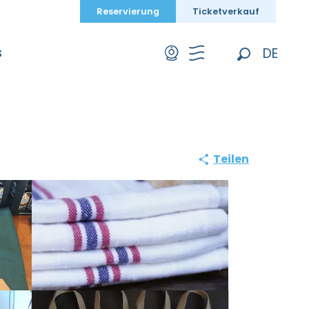
Reservierung
Ticketverkauf
DE
S
Suche
FR
EN
Teilen