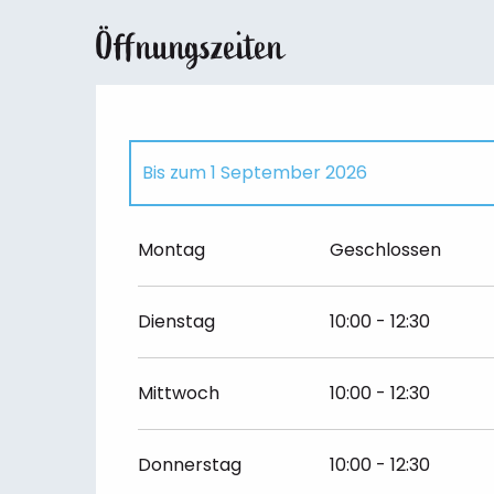
Öffnungszeiten
Bis zum
1 September 2026
vom
1 Januar 2026
bis zum
4 Januar 202
Montag
Geschlossen
vom
5 Januar 2026
bis zum
13 Februar 2
Dienstag
10:00 - 12:30
vom
14 Februar 2026
bis zum
1 März 202
Mittwoch
10:00 - 12:30
vom
2 März 2026
bis zum
10 April 2026
Donnerstag
10:00 - 12:30
vom
11 April 2026
bis zum
26 April 2026