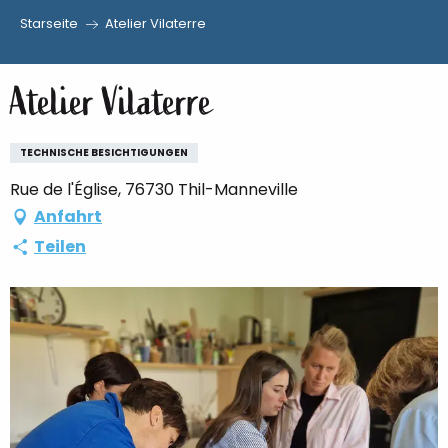
Starseite
Atelier Vilaterre
Aller
au
Atelier Vilaterre
contenu
principal
TECHNISCHE BESICHTIGUNGEN
Rue de l'Église, 76730 Thil-Manneville
Anfahrt
Teilen