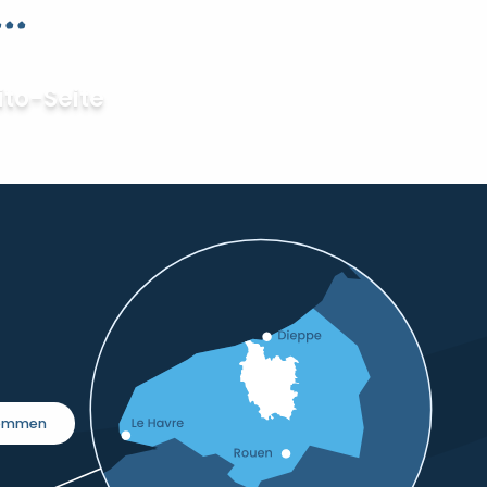
..
ito-Seite
kommen