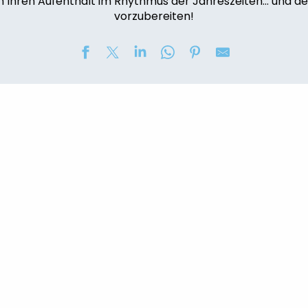
m Ihren Aufenthalt im Rhythmus der Jahreszeiten… und d
vorzubereiten!