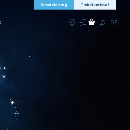
Reservierung
Ticketverkauf
DE
S
Suche
FR
EN