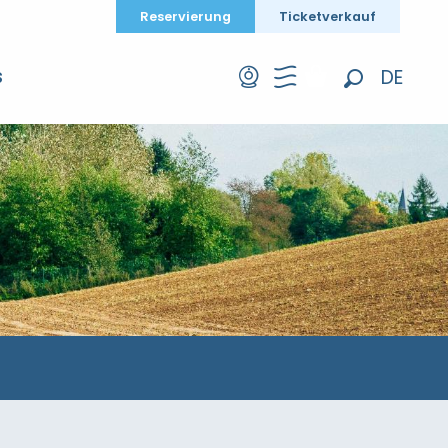
Reservierung
Ticketverkauf
DE
S
Suche
FR
EN