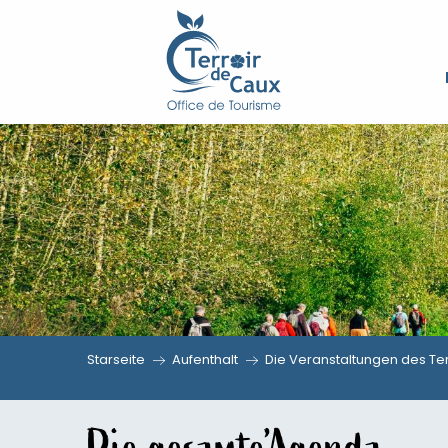
Aller
au
contenu
principal
Starseite
Aufenthalt
Die Veranstaltungen des Ter