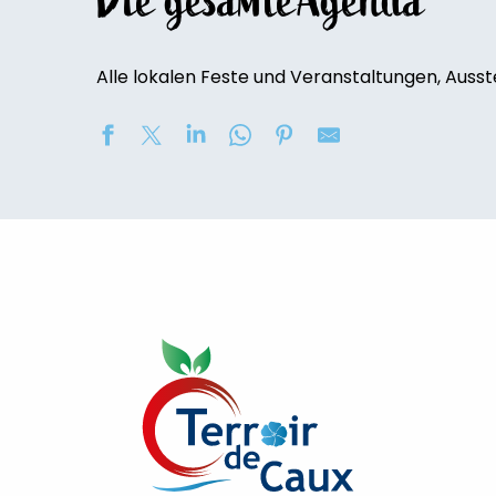
Die gesamte’Agenda
Alle lokalen Feste und Veranstaltungen, Ausst
Soirée contée « Soir des Ombres » avec la compagni
Marché nocturne
2eme nuit des étoiles
Concours de châteaux de sable
Exposition de peinture : Elisabeth Haloo Joye et Franç
Exposition de peinture - Karine Duriez
[Exposition] Peinture comme photo, photo comme pe
Exposition : Bénédicte, Cédric & René Vardon
Stage de natation 2026
Exposition : au jardin potager
Marche douce et botanique