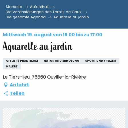
Starseite
Aufenthalt
Aller
Die Veranstaltungen des Terroir de Caux
Die gesamte’Agenda
Aquarelle au jardin
au
contenu
principal
Mittwoch 19. august von 15:00 bis zu 17:00
Aquarelle au jardin
ATELIER / PRAKTIKUM
NATUR UND ERHOLUNG
SPORT UND FREIZEIT
MALEREI
Le Tiers-lieu, 76860 Ouville-la-Rivière
Anfahrt
Teilen