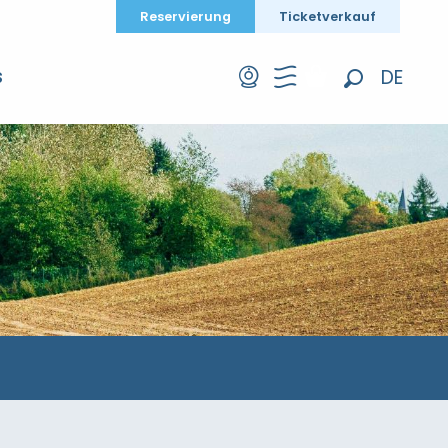
Reservierung
Ticketverkauf
DE
S
Suche
FR
EN