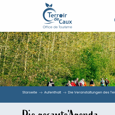
Aller
au
contenu
principal
Starseite
Aufenthalt
Die Veranstaltungen des Ter