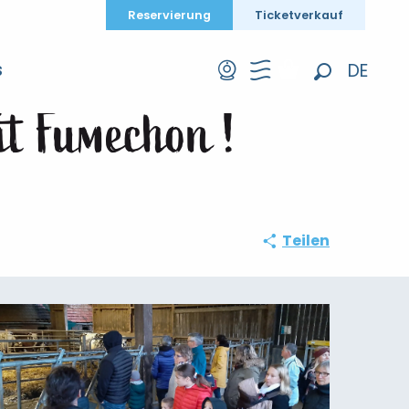
Reservierung
Ticketverkauf
 la ferme du Petit Fumechon !
DE
S
Suche
FR
tit Fumechon !
EN
Teilen