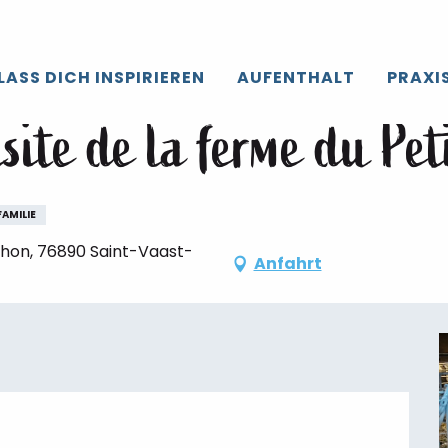
roir de Caux
Die gesamte’Agenda
Atelier crêpes et visite de
LASS DICH INSPIRIEREN
AUFENTHALT
PRAXI
00 / Donnerstag 29. oktober von 16:00 bis zu 19:00
visite de la ferme du Pe
FAMILIE
hon, 76890 Saint-Vaast-
Anfahrt