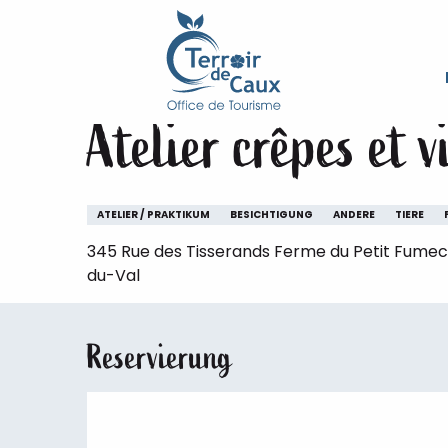
Starseite
Aufenthalt
Die Veranstaltungen des Ter
Aller
au
Donnerstag 22. oktober von 16:00 bis zu 19:
contenu
principal
Atelier crêpes et 
ATELIER / PRAKTIKUM
BESICHTIGUNG
ANDERE
TIERE
345 Rue des Tisserands Ferme du Petit Fumec
du-Val
Reservierung