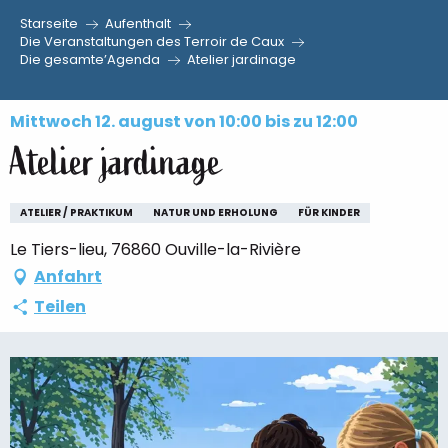
Starseite
Aufenthalt
Aller
Die Veranstaltungen des Terroir de Caux
Die gesamte’Agenda
Atelier jardinage
au
contenu
principal
Mittwoch 12. august von 10:00 bis zu 12:00
Atelier jardinage
ATELIER / PRAKTIKUM
NATUR UND ERHOLUNG
FÜR KINDER
Le Tiers-lieu, 76860 Ouville-la-Rivière
Anfahrt
Teilen