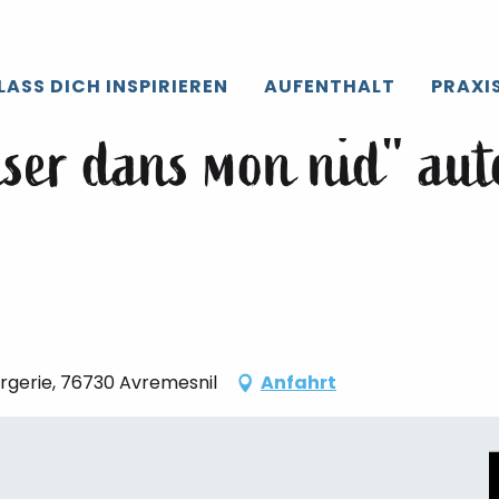
roir de Caux
Die gesamte’Agenda
Atelier "Viens danser dan
LASS DICH INSPIRIEREN
AUFENTHALT
PRAXI
nser dans mon nid" aut
orgerie, 76730 Avremesnil
Anfahrt