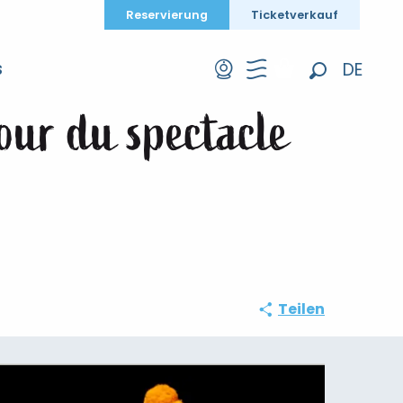
Reservierung
Ticketverkauf
s mon nid" autour du spectacle Egg
DE
S
Suche
FR
our du spectacle
EN
Teilen