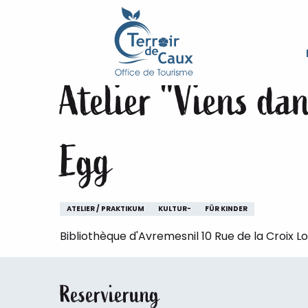
Starseite
Aufenthalt
Die Veranstaltungen des Ter
Aller
au
Mittwoch 7. oktober von 11:00 bis zu 11:30
contenu
principal
Atelier "Viens da
Egg
ATELIER / PRAKTIKUM
KULTUR-
FÜR KINDER
Bibliothèque d'Avremesnil 10 Rue de la Croix L
Reservierung