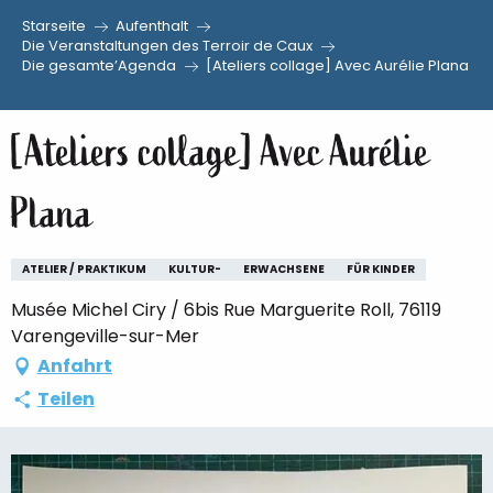
Starseite
Aufenthalt
Aller
Die Veranstaltungen des Terroir de Caux
Die gesamte’Agenda
[Ateliers collage] Avec Aurélie Plana
au
contenu
principal
[Ateliers collage] Avec Aurélie
Plana
ATELIER / PRAKTIKUM
KULTUR-
ERWACHSENE
FÜR KINDER
Musée Michel Ciry / 6bis Rue Marguerite Roll, 76119
Varengeville-sur-Mer
Anfahrt
Teilen