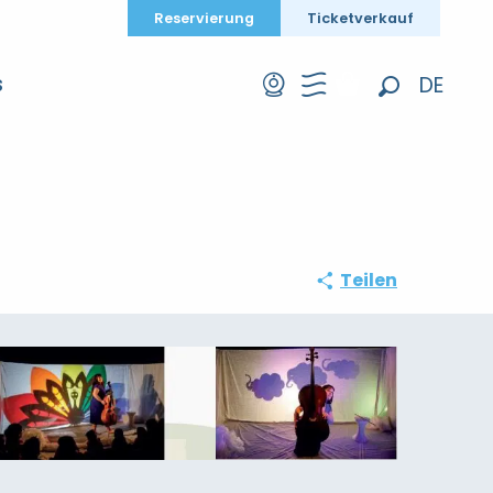
Reservierung
Ticketverkauf
nie Métalepse
DE
S
Suche
FR
EN
Teilen