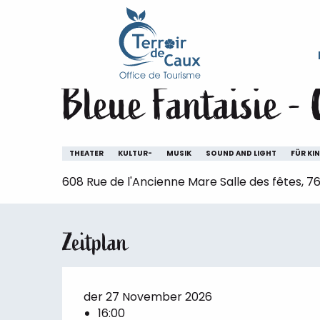
Starseite
Aufenthalt
Die Veranstaltungen des Ter
Aller
au
Freitag 27. november um 16:00
contenu
principal
Bleue Fantaisie -
THEATER
KULTUR-
MUSIK
SOUND AND LIGHT
FÜR KI
608 Rue de l'Ancienne Mare Salle des fêtes,
Zeitplan
der 27 November 2026
16:00