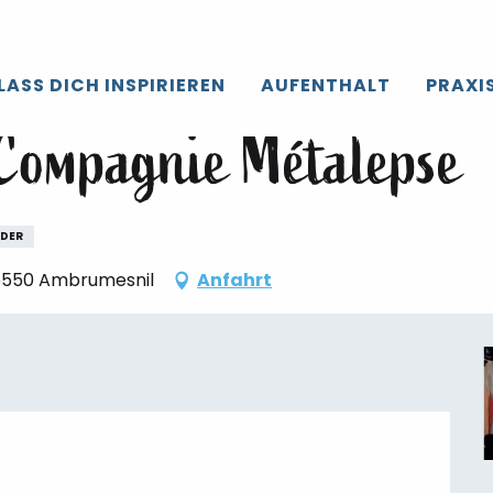
roir de Caux
Die gesamte’Agenda
Bleue Fantaisie - Compag
LASS DICH INSPIRIEREN
AUFENTHALT
PRAXI
 Compagnie Métalepse
NDER
 76550 Ambrumesnil
Anfahrt